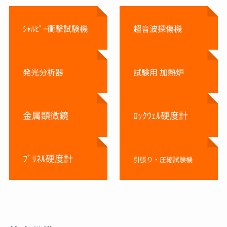
ｼｬﾙﾋﾟｰ衝撃試験機
超音波探傷機
発光分析器
試験用 加熱炉
金属顕微鏡
ﾛｯｸｳｪﾙ硬度計
ﾌﾞﾘﾈﾙ硬度計
引張り・圧縮試験機